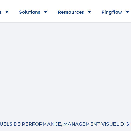
C
C
C
C
s
Solutions
Ressources
Pingflow
TUELS DE PERFORMANCE
,
MANAGEMENT VISUEL DIGI