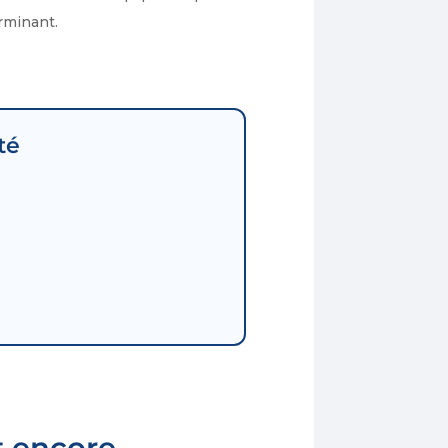
erminant.
té
t encore