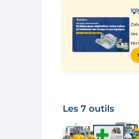
💡
Déc
les
terr
Les 7 outils