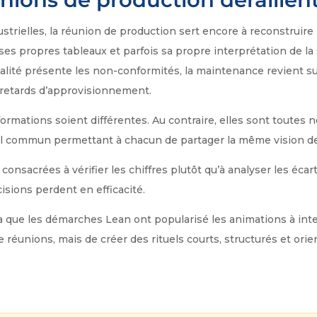
trielles, la réunion de production sert encore à reconstruire 
es propres tableaux et parfois sa propre interprétation de la 
alité présente les non-conformités, la maintenance revient sur 
u retards d’approvisionnement.
rmations soient différentes. Au contraire, elles sont toutes né
tiel commun permettant à chacun de partager la même vision de 
onsacrées à vérifier les chiffres plutôt qu’à analyser les écart
cisions perdent en efficacité.
 que les démarches Lean ont popularisé les animations à interv
réunions, mais de créer des rituels courts, structurés et orien