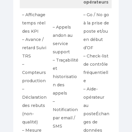
opérateurs
– Affichage
– Go / No go
temps réel
à la prise de
– Appels
des KPI
poste et/ou
andon au
– Avance /
en début
service
retard Suivi
d’OF
support
TRS
– Check-list
– Traçabilité
–
de contrôle
et
Compteurs
fréquentiell
historisatio
production
e
n des
–
– Aide-
appels
Déclaration
opérateur
–
des rebuts
au
Notification
(non-
posteÉchan
par email /
qualité)
ges de
SMS
– Mesure
données