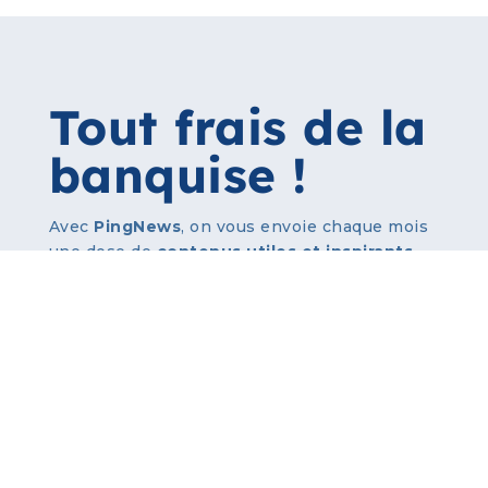
Tout frais de la 
banquise !
Avec
PingNews
, on vous envoie chaque mois
une dose de
contenus utiles et inspirants
pour booster vos performances industrielles
et logistiques.
Des cas clients, des outils pratiques, des
tendances, et nos dernières nouveautés –
sans blabla.