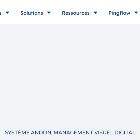
C
C
C
C
s
Solutions
Ressources
Pingflow
SYSTÈME ANDON
,
MANAGEMENT VISUEL DIGITAL