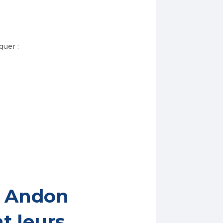
quer :
s Andon
t leurs